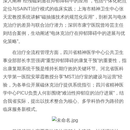
深入阐释“经颅磁刺激在抑郁障碍中的应用”，包括个体化靶点
定位与SAINT治疗模式的临床实践；上海市精神卫生中心张
天宏教授系统讲解“磁抽搐技术的规范化应用”，剖析其与电休
克治疗的差异与联合治疗潜力；深圳市康宁医院曾玲芸主任
则结合案例，生动阐述“电休克治疗在抑郁障碍中的进展与优
化策略”。
在治疗全流程管理方面，四川省精神医学中心公共卫生
事业部部长
李慧
强调“重型抑郁障碍的康复干预”的重要性，指
出康复期系统干预是维持长期疗效的关键环节。河北省医科
大学第一医院安翠霞教授分享“MST治疗室的建设与运营”经
验，为各单位开展磁休克治疗提供系统指引；四川省精神医
学中心
PICU
负责人
何影
围绕“难治性抑郁症的治疗进展”，结
合我省实际，提出以技术整合为核心、多学科协作为路径的
临床服务新模式。