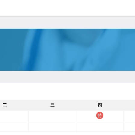
二
三
四