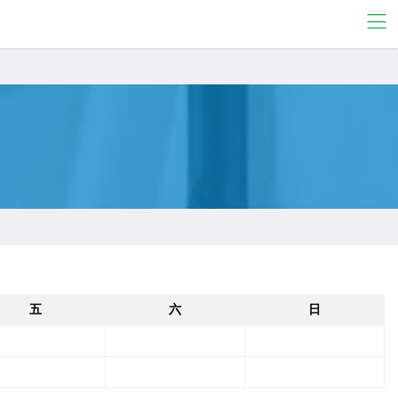
五
六
日