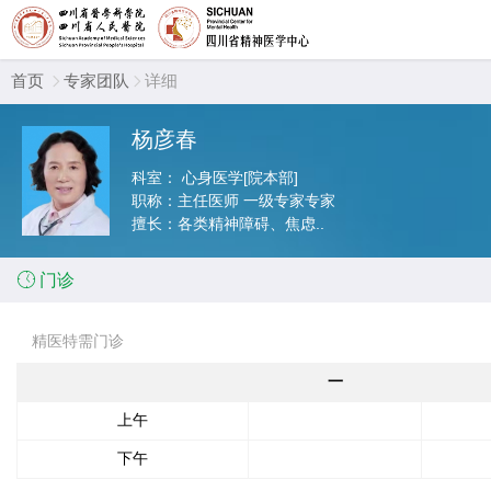
首页
专家团队
详细


杨彦春
科室：
心身医学[院本部]
职称：
主任医师 一级专家专家
擅长：
各类精神障碍、焦虑..

门诊
精医特需门诊
一
上午
下午