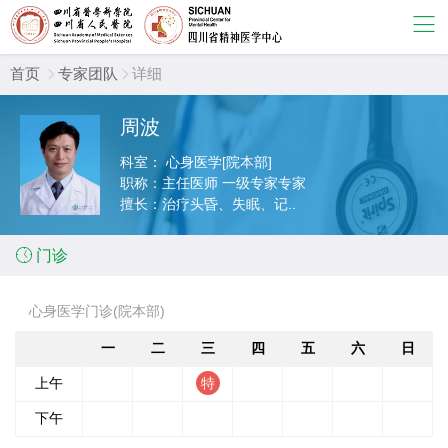
首页
专家团队
详细


周波
科室：
心身医学[院本部]
职称：
主任医师 一级专家专家
擅长：
治疗头昏、失眠、记..

门诊
心身医学门诊(院本部)
一
二
三
四
五
六
日
上午
下午