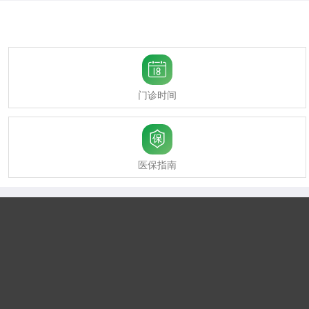

门诊时间

医保指南