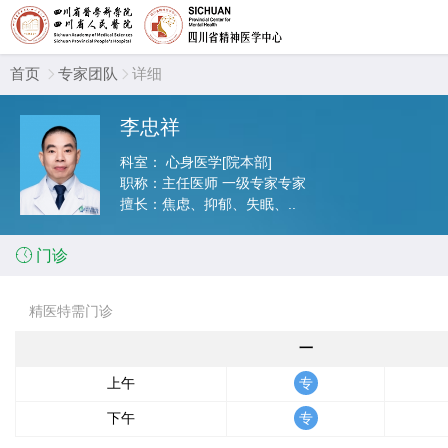
首页
专家团队
详细


李忠祥
科室：
心身医学[院本部]
职称：
主任医师 一级专家专家
擅长：
焦虑、抑郁、失眠、..

门诊
精医特需门诊
一
上午
下午