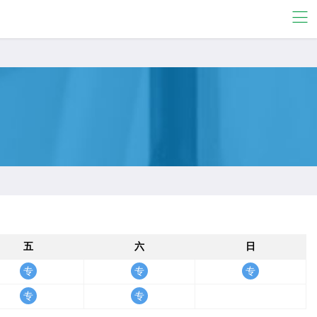
五
六
日