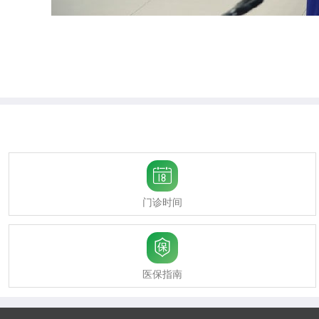

门诊时间

医保指南