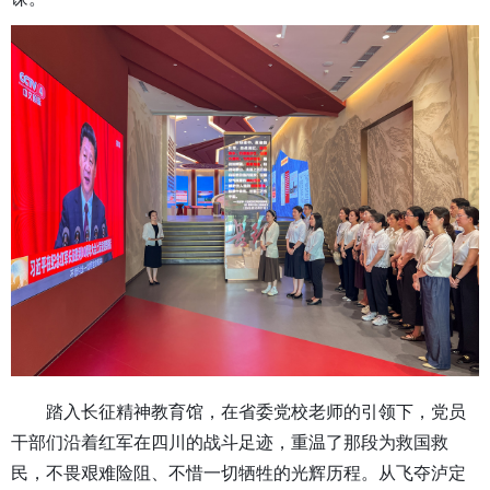
踏入长征精神教育馆，在
省委党校老师
的引领下，党员
干部们沿着红军在四川的战斗足迹，重温了那段为救国救
民，不畏艰难险阻、不惜一切牺牲的光辉历程。从飞夺泸定