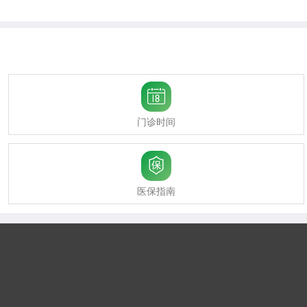

门诊时间

医保指南